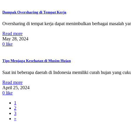
Dampak Oversharing di Tempat Kerja
Oversharing di tempat kerja dapat menimbulkan berbagai masalah yan
Read more
May 28, 2024
0
like
Tips Menjaga Kesehatan di Musim Hujan
Saat ini beberapa daerah di Indonesia memiliki curah hujan yang cukup
Read more
April 25, 2024
0
like
1
2
3
»