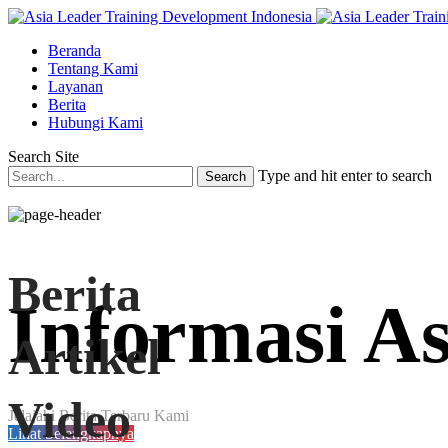
Beranda
Tentang Kami
Layanan
Berita
Hubungi Kami
Search Site
Type and hit enter to search
Berita
Informasi
As
Artikel
Video
Jelajahi Berita Terbaru Kami
Lihat Selengkapnya